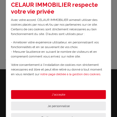
CELAUR IMMOBILIER respecte
Pour vous inscrire et accéder à nos services, il est
votre vie privée
nécessaire de vous identifier et donc de créer un compte
utilisateur qui vous offre une multitude d'avantages.
Cliquez sur le bouton ci-dessous et laissez vous guider, en
Avec votre accord, CELAUR IMMOBILIER aimerait utiliser des
toute simplicité.
cookies placés par nous et/ou par nos partenaires sur ce site.
Certains de ces cookies sont strictement nécessaires au bon
fonctionnement du site. D'autres sont utilisés pour :
- Améliorer votre expérience utilisateur, en personnalisant vos
Je crée mon compte client.
fonctionnalités et en se souvenant de vos choix.
- Mesurer l’audience en suivant le nombre de visiteurs et en
comprenant comment vous arrivez sur notre site.
Votre consentement à l'installation de cookies non strictement
nécessaires est libre et peut être retiré ou donné à tout moment
en vous rendant sur
notre page dédiée à la gestion des cookies
.
">
En savoir plus sur notre politique de confidentialité
.
LE RESEAU CELAURIMMO
J'accepte
Argentat sur dordogne
Je personnalise
Beaulieu sur dordogne