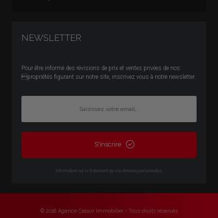
NEWSLETTER
Pour être informé des révisions de prix et ventes privées de nos
propriétés figurant sur notre site, inscrivez vous à notre newsletter.
S'inscrire
Infor­ma­tions sur le trai­te­ment de vos don­nées per­son­nelles.
© 2018 Agence Celaur Immobilier • Tous droits réservés