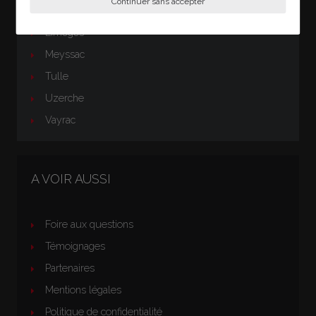
Continuer sans accepter
Egletons
Limoges
Meyssac
Tulle
Uzerche
Vayrac
A VOIR AUSSI
Foire aux questions
Témoignages
Partenaires
Mentions légales
Politique de confidentialité